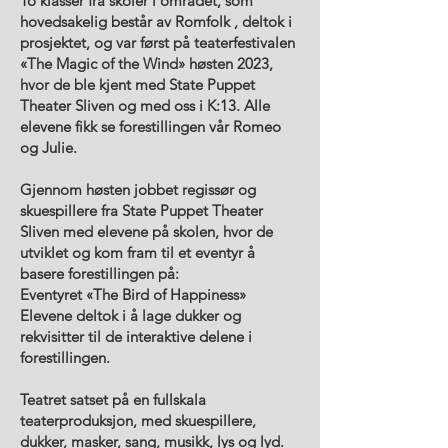
To klasser fra skoler i området, som
hovedsakelig består av Romfolk , deltok i
prosjektet, og var først på teaterfestivalen
«The Magic of the Wind» høsten 2023,
hvor de ble kjent med State Puppet
Theater Sliven og med oss i K:13. Alle
elevene fikk se forestillingen vår Romeo
og Julie.
Gjennom høsten jobbet regissør og
skuespillere fra State Puppet Theater
Sliven med elevene på skolen, hvor de
utviklet og kom fram til et eventyr å
basere forestillingen på:
Eventyret «The Bird of Happiness»
Elevene deltok i å lage dukker og
rekvisitter til de interaktive delene i
forestillingen.
Teatret satset på en fullskala
teaterproduksjon, med skuespillere,
dukker, masker, sang, musikk, lys og lyd.